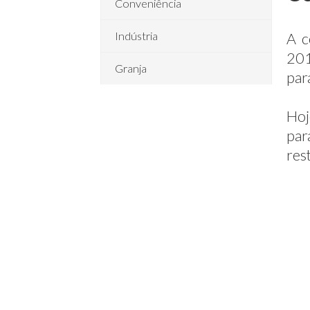
Conveniência
Indústria
A c
201
Granja
par
Hoj
par
res